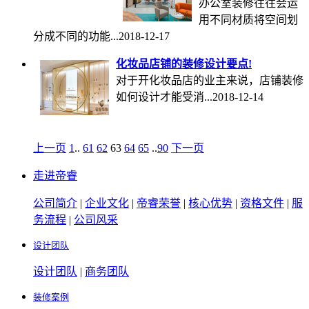
办公室装修往往会运
用不同材质将空间划
分成不同的功能...
2018-12-17
化妆品店铺的装修设计要点!
对于开化妆品店的业主来说，店铺装修
如何设计才能受消...
2018-12-14
上一页
1
..
61
62
63
64
65
..
90
下一页
走进帝睿
公司简介
|
企业文化
|
帝睿荣誉
|
核心优势
|
资格文件
|
服
务流程
|
公司风采
设计团队
设计团队
|
商务团队
装修案例