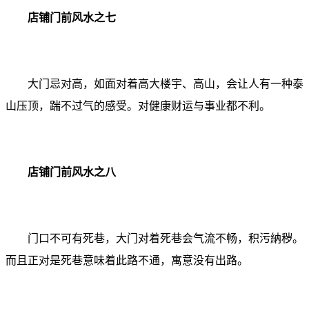
店铺门前风水之七
大门忌对高，如面对着高大楼宇、高山，会让人有一种泰
山压顶，踹不过气的感受。对健康财运与事业都不利。
店铺门前风水之八
门口不可有死巷，大门对着死巷会气流不畅，积污納秽。
而且正对是死巷意味着此路不通，寓意没有出路。