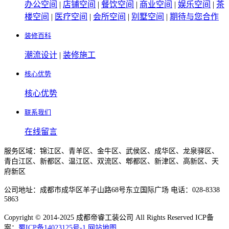
办公空间
|
店铺空间
|
餐饮空间
|
商业空间
|
娱乐空间
|
茶
楼空间
|
医疗空间
|
会所空间
|
别墅空间
|
期待与您合作
装修百科
潮流设计
|
装修施工
核心优势
核心优势
联系我们
在线留言
服务区域：锦江区、青羊区、金牛区、武侯区、成华区、龙泉驿区、
青白江区、新都区、温江区、双流区、郫都区、新津区、高新区、天
府新区
公司地址：成都市成华区羊子山路68号东立国际广场 电话：028-8338
5863
Copyright © 2014-2025 成都帝睿工装公司 All Rights Reserved ICP备
案：
蜀ICP备14023125号-1
网站地图