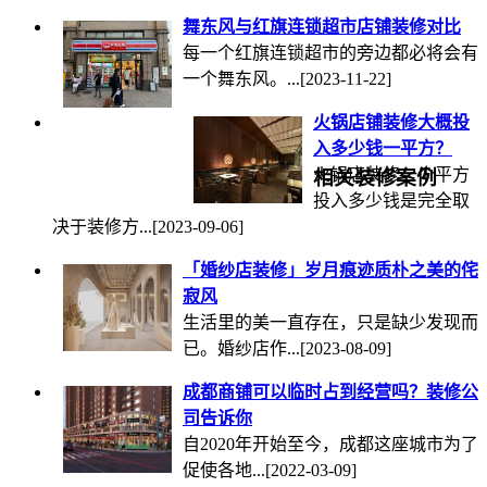
舞东风与红旗连锁超市店铺装修对比
每一个红旗连锁超市的旁边都必将会有
一个舞东风。...
[2023-11-22]
火锅店铺装修大概投
入多少钱一平方？
火锅店装修一个平方
相关装修案例
投入多少钱是完全取
决于装修方...
[2023-09-06]
「婚纱店装修」岁月痕迹质朴之美的侘
寂风
生活里的美一直存在，只是缺少发现而
已。婚纱店作...
[2023-08-09]
成都商铺可以临时占到经营吗？装修公
司告诉你
自2020年开始至今，成都这座城市为了
促使各地...
[2022-03-09]