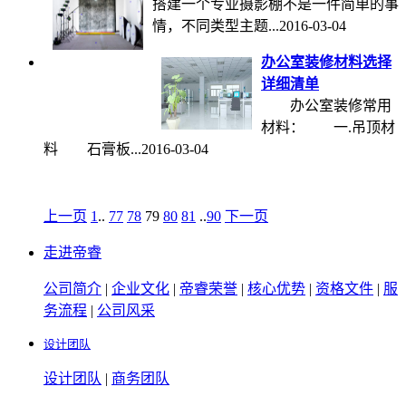
搭建一个专业摄影棚不是一件简单的事
情，不同类型主题...
2016-03-04
办公室装修材料选择
详细清单
办公室装修常用
材料： 一.吊顶材
料 石膏板...
2016-03-04
上一页
1
..
77
78
79
80
81
..
90
下一页
走进帝睿
公司简介
|
企业文化
|
帝睿荣誉
|
核心优势
|
资格文件
|
服
务流程
|
公司风采
设计团队
设计团队
|
商务团队