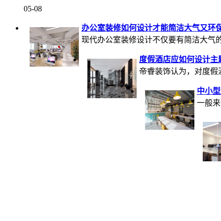
05-08
办公室装修如何设计才能简洁大气又环保
现代办公室装修设计不仅要有简洁大气的空间美化
度假酒店应如何设计主
帝睿装饰认为，对度假酒店
中小型
一般来