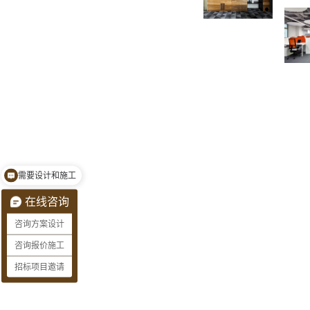
需要设计和施工
想咨询改造装修
在线咨询
咨询方案设计
咨询报价施工
招标项目邀请