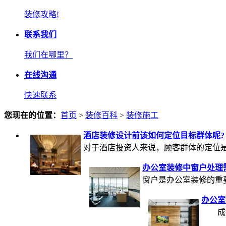
装修攻略!
联系我们
我们在哪里？
在线沟通
快速联系
您现在的位置：
首页
>
装修百科
>
装修施工
酒店装修设计前该如何定位目标群体呢?
对于酒店投资人来说，顾客群体的定位是首要考虑
办公室装修中窗户处理
窗户是办公室装修的重要组
办公室
成都办