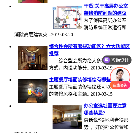
干货!关于高层办公室
装修消防问题的建议
为了保障高层办公室
消防系统正常运行和
消除高层建筑火...2019-03-20
综合性会所有哪些功能区？六大功能区
推荐
咨询设计
综合型会所为绝大多数会所采取的
方式，内设功能分...2019-03-19
主题餐厅墙面装修墙绘有哪些类型?
主题餐厅墙面装修墙绘还可以根据店内
的装修风格和主题...2019-03-15
办公室选址需要注意
哪些禁忌?
俗话说“得地利者得形
势”，好的办公位置和