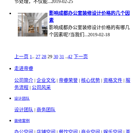
节处理，不仅能...2019-02-25
影响成都办公室装修设计价格的几个因
素
影响成都办公室装修设计价格的有哪几
个因素呢?当我们...2019-02-18
上一页
1
..
27
28
29
30
31
..
42
下一页
走进帝睿
公司简介
|
企业文化
|
帝睿荣誉
|
核心优势
|
资格文件
|
服
务流程
|
公司风采
设计团队
设计团队
|
商务团队
装修案例
办公空间
|
店铺空间
|
餐饮空间
|
商业空间
|
娱乐空间
|
茶