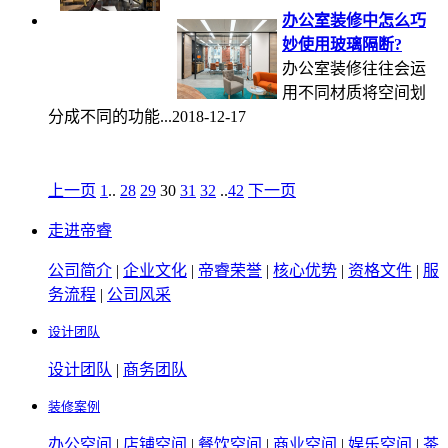
办公室装修中怎么巧
妙使用玻璃隔断?
办公室装修往往会运
用不同材质将空间划
分成不同的功能...2018-12-17
上一页
1
..
28
29
30
31
32
..
42
下一页
走进帝睿
公司简介
|
企业文化
|
帝睿荣誉
|
核心优势
|
资格文件
|
服
务流程
|
公司风采
设计团队
设计团队
|
商务团队
装修案例
办公空间
|
店铺空间
|
餐饮空间
|
商业空间
|
娱乐空间
|
茶