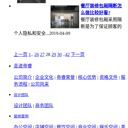
餐厅装修包厢隔断怎
么做比较好看?
餐厅装修包厢采用隔
断是为了保证顾客的
个人隐私和安全...2019-04-09
上一页
1
..
26
27
28
29
30
..
42
下一页
走进帝睿
公司简介
|
企业文化
|
帝睿荣誉
|
核心优势
|
资格文件
|
服
务流程
|
公司风采
设计团队
设计团队
|
商务团队
装修案例
办公空间
|
店铺空间
|
餐饮空间
|
商业空间
|
娱乐空间
|
茶