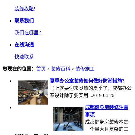
装修攻略!
联系我们
我们在哪里？
在线沟通
快速联系
您现在的位置：
首页
>
装修百科
>
装修施工
夏季办公室装修如何做好防潮措施?
马上就要迎来炎热的夏季了，成都办公
室设计除了要实用...2019-04-26
成都健身房装修注意
事项
成都健身房装修本是
一个量大且复杂的工