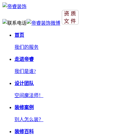
首页
我们的服务
走进帝睿
我们是谁?
设计团队
空间魔法师！
装修案例
别人怎么装？
装修百科