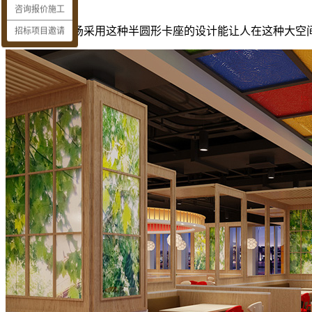
咨询报价施工
餐饮店铺类商场采用这种半圆形卡座的设计能让人在这种大空
招标项目邀请