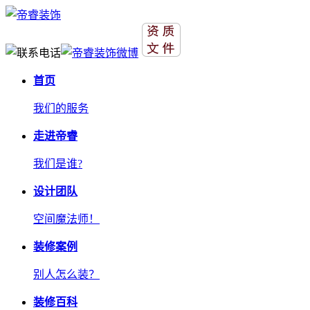
首页
我们的服务
走进帝睿
我们是谁?
设计团队
空间魔法师！
装修案例
别人怎么装？
装修百科