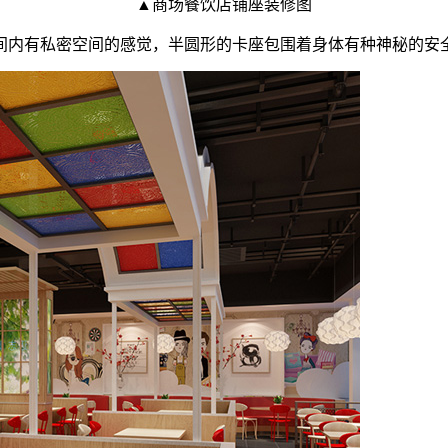
▲商场餐饮店铺座装修图
间内有私密空间的感觉，半圆形的卡座包围着身体有种神秘的安