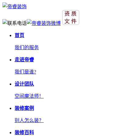
首页
我们的服务
走进帝睿
我们是谁?
设计团队
空间魔法师！
装修案例
别人怎么装？
装修百科