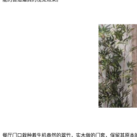
餐厅门口栽种着生机盎然的翠竹，实木做的门套，保留其原本