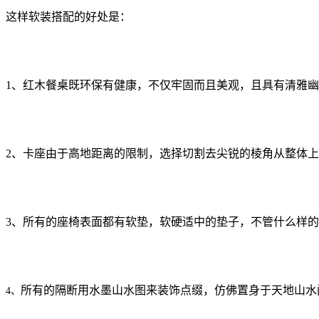
这样软装搭配的好处是：
1、红木餐桌既环保有健康，不仅牢固而且美观，且具有清雅
2、卡座由于高地距离的限制，选择切割去尖锐的棱角从整体
3、所有的座椅表面都有软垫，软硬适中的垫子，不管什么样
所有的隔断用水墨山水图来装饰点缀，仿佛置身于天地山水
4、