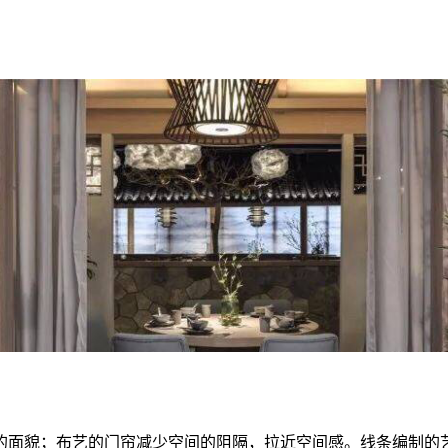
的面貌；布艺的门帘减少空间的阻隔，拉近空间感。线条编制的