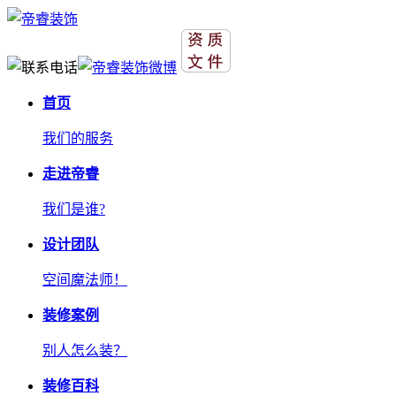
首页
我们的服务
走进帝睿
我们是谁?
设计团队
空间魔法师！
装修案例
别人怎么装？
装修百科