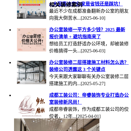
4 大因素决定你家是省钱还是踩坑！
相关装修案例
最近不少在成都准备翻新办公室的朋友
向我大倒苦水...
[2025-06-10]
办公室装修一平方多少钱？2025 最新
报价清单 + 避坑指南来了
想给员工打造舒适办公环境，却被装修
价格搞得一头...
[2025-06-03]
办公室装修二层搭建施工材料怎么选？
装修公司透露这 3 个关键点
今天来跟大家聊聊有关办公室装修二层
搭建施工的内...
[2025-05-27]
成都工装公司：帝睿装饰专业打造办公
室装修新风尚！
成都帝睿装饰，作为成都工装公司的佼
佼者，12年...
[2025-04-01]