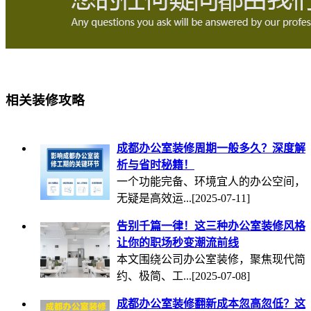
相关装修攻略
成都办公室装修周期一般多久？深度解
析与省时秘籍！
一个功能完备、环境宜人的办公空间，
无疑是高效运...
[2025-07-11]
告别千篇一律！这三种办公室装修风格
让你的职场秒变潮流前线
本文围绕公司办公室装修，聚焦现代简
约、极简、工...
[2025-07-08]
成都办公室装修翻新成本忽高忽低？这