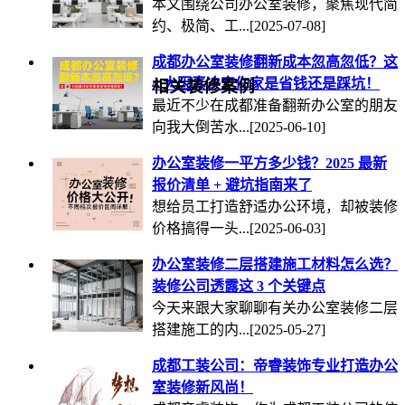
本文围绕公司办公室装修，聚焦现代简
约、极简、工...
[2025-07-08]
成都办公室装修翻新成本忽高忽低？这
4 大因素决定你家是省钱还是踩坑！
相关装修案例
最近不少在成都准备翻新办公室的朋友
向我大倒苦水...
[2025-06-10]
办公室装修一平方多少钱？2025 最新
报价清单 + 避坑指南来了
想给员工打造舒适办公环境，却被装修
价格搞得一头...
[2025-06-03]
办公室装修二层搭建施工材料怎么选？
装修公司透露这 3 个关键点
今天来跟大家聊聊有关办公室装修二层
搭建施工的内...
[2025-05-27]
成都工装公司：帝睿装饰专业打造办公
室装修新风尚！