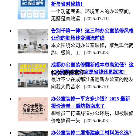
析与省时秘籍！
一个功能完备、环境宜人的办公空间，
无疑是高效运...
[2025-07-11]
告别千篇一律！这三种办公室装修风格
让你的职场秒变潮流前线
本文围绕公司办公室装修，聚焦现代简
约、极简、工...
[2025-07-08]
成都办公室装修翻新成本忽高忽低？这
4 大因素决定你家是省钱还是踩坑！
相关装修案例
最近不少在成都准备翻新办公室的朋友
向我大倒苦水...
[2025-06-10]
办公室装修一平方多少钱？2025 最新
报价清单 + 避坑指南来了
想给员工打造舒适办公环境，却被装修
价格搞得一头...
[2025-06-03]
办公室装修二层搭建施工材料怎么选？