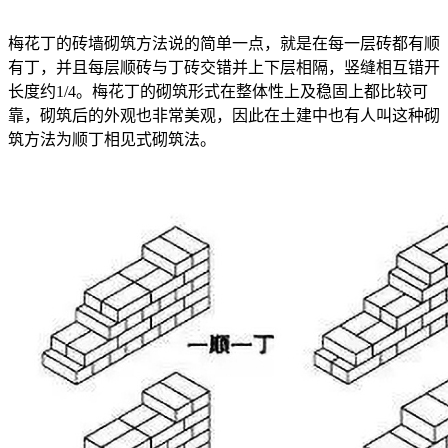
梅花丁的砖墙砌筑方法说的简单一点，就是在每一层砖都有顺
有丁，并且每层顺砖与丁砖交错并上下层相隔，竖缝相互错开
长度约1/4。梅花丁的砌筑形式在整体性上及稳固上都比较可
靠，砌筑后的外观也非常美观，因此在土建中也有人叫这种砌
筑方法为顺丁相见式砌筑法。