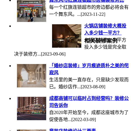
舞东风与红旗连锁超市店铺装修对比
每一个红旗连锁超市的旁边都必将会有
一个舞东风。...
[2023-11-22]
火锅店铺装修大概投
入多少钱一平方？
火锅店装修一个平方
相关装修案例
投入多少钱是完全取
决于装修方...
[2023-09-06]
「婚纱店装修」岁月痕迹质朴之美的侘
寂风
生活里的美一直存在，只是缺少发现而
已。婚纱店作...
[2023-08-09]
成都商铺可以临时占到经营吗？装修公
司告诉你
自2020年开始至今，成都这座城市为了
促使各地...
[2022-03-09]