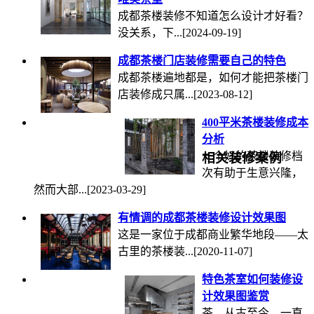
成都茶楼装修​不知道怎么设计才好看？
没关系，下...
[2024-09-19]
成都茶楼门店装修需要自己的特色
成都茶楼遍地都是，如何才能把茶楼门
店装修成只属...
[2023-08-12]
400平米茶楼装修成本
分析
一个好的茶楼装修档
相关装修案例
次有助于生意兴隆，
然而大部...
[2023-03-29]
有情调的成都茶楼装修设计效果图
这是一家位于成都商业繁华地段——太
古里的茶楼装...
[2020-11-07]
特色茶室如何装修设
计效果图鉴赏
茶，从古至今，一直