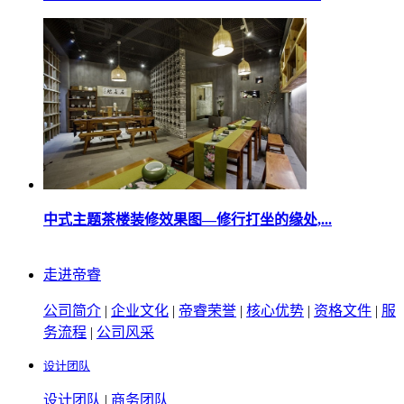
中式主题茶楼装修效果图—修行打坐的缘处,...
走进帝睿
公司简介
|
企业文化
|
帝睿荣誉
|
核心优势
|
资格文件
|
服
务流程
|
公司风采
设计团队
设计团队
|
商务团队