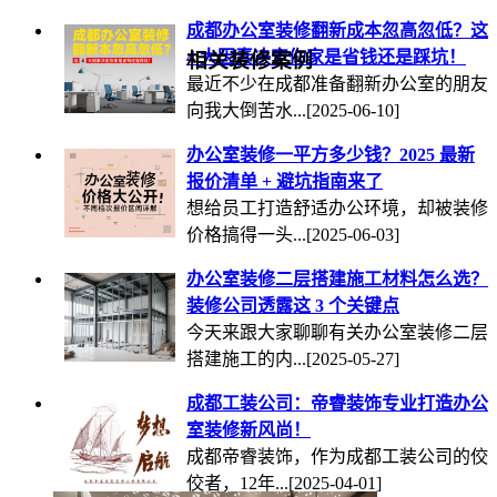
成都办公室装修翻新成本忽高忽低？这
4 大因素决定你家是省钱还是踩坑！
相关装修案例
最近不少在成都准备翻新办公室的朋友
向我大倒苦水...
[2025-06-10]
办公室装修一平方多少钱？2025 最新
报价清单 + 避坑指南来了
想给员工打造舒适办公环境，却被装修
价格搞得一头...
[2025-06-03]
办公室装修二层搭建施工材料怎么选？
装修公司透露这 3 个关键点
今天来跟大家聊聊有关办公室装修二层
搭建施工的内...
[2025-05-27]
成都工装公司：帝睿装饰专业打造办公
室装修新风尚！
成都帝睿装饰，作为成都工装公司的佼
佼者，12年...
[2025-04-01]