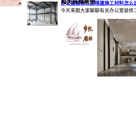
相关装修案例
办公室装修二层搭建施工材料怎么选
今天来跟大家聊聊有关办公室装修二
成都工装公司：帝
成都帝睿装饰，作为