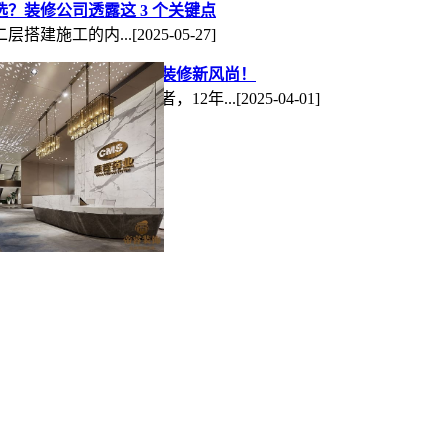
？装修公司透露这 3 个关键点
层搭建施工的内...
[2025-05-27]
睿装饰专业打造办公室装修新风尚！
成都工装公司的佼佼者，12年...
[2025-04-01]