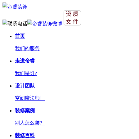
首页
我们的服务
走进帝睿
我们是谁?
设计团队
空间魔法师！
装修案例
别人怎么装？
装修百科