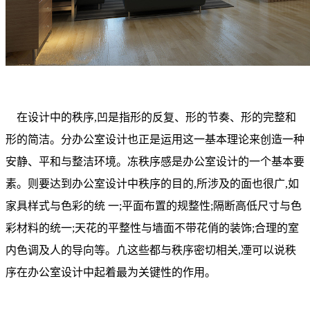
在设计中的秩序,凹是指形的反复、形的节奏、形的完整和
形的简洁。分办公室设计也正是运用这一基本理论来创造一种
安静、平和与整洁环境。冻秩序感是办公室设计的一个基本要
素。则要达到办公室设计中秩序的目的,所涉及的面也很广,如
家具样式与色彩的统 一;平面布置的规整性;隔断高低尺寸与色
彩材料的统一;天花的平整性与墙面不带花俏的装饰;合理的室
内色调及人的导向等。凣这些都与秩序密切相关,凐可以说秩
序在办公室设计中起着最为关键性的作用。