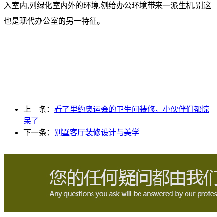
入室内,列绿化室内外的环境,刎给办公环境带来一派生机,别这
也是现代办公室的另一特征。
上一条：
看了里约奥运会的卫生间装修，小伙伴们都惊
呆了
下一条：
别墅客厅装修设计与美学