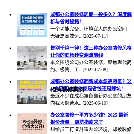
成都办公室装修周期一般多久？深度解
析与省时秘籍！
一个功能完备、环境宜人的办公空间，
无疑是高效运...
[2025-07-11]
告别千篇一律！这三种办公室装修风格
让你的职场秒变潮流前线
本文围绕公司办公室装修，聚焦现代简
约、极简、工...
[2025-07-08]
成都办公室装修翻新成本忽高忽低？这
4 大因素决定你家是省钱还是踩坑！
相关装修案例
最近不少在成都准备翻新办公室的朋友
向我大倒苦水...
[2025-06-10]
办公室装修一平方多少钱？2025 最新
报价清单 + 避坑指南来了
想给员工打造舒适办公环境，却被装修