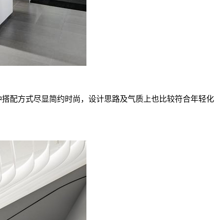
种搭配方式尽显简约时尚，设计思路及气质上也比较符合年轻化