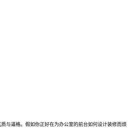
质与逼格。假如你正好在为办公室的前台如何设计装修而烦