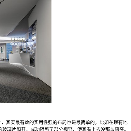
上，其实最有效的实用性强的布局也是最简单的。比如在现有地
的玻璃片隔开，成功阻断了部分视野，使其看上去没那么唐突。