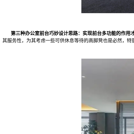
第三种办公室前台巧妙设计思路：实现前台多功能的作用
其服务性，为其考虑一些可供休息等待的高脚凳也是必然，特