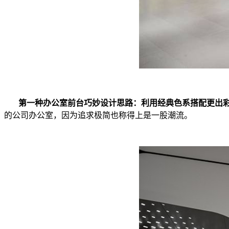
第一种办公室前台巧妙设计思路：利用经典色系搭配更出
的公司办公室，因为追求极简也称得上是一股潮流。