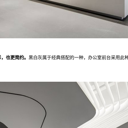
彩，也更简约。
黑白灰属于经典搭配的一种，办公室前台采用此