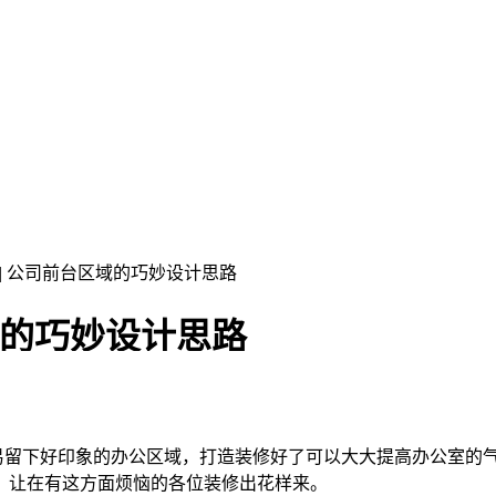
 | 公司前台区域的巧妙设计思路
域的巧妙设计思路
留下好印象的办公区域，打造装修好了可以大大提高办公室的气
，让在有这方面烦恼的各位装修出花样来。